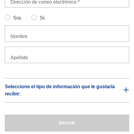
Dirección de correo electrónico *
Sra.
Sr.
Nombre
Apellido
Seleccione el tipo de información que le gustaría
recibir:
Información operativa
Recibirá información sobre los procesos operativos de
DACHSER que puedan tener impacto en su cadena de
ENVIAR
suministro.