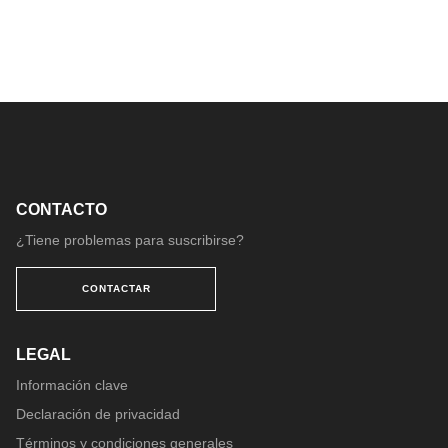
Me gustaría recibir información operativa de
DACHSER.
Información empresarial
Si solicita recibir información empresarial, le enviaremos
noticias de interés sobre la red DACHSER y el mundo de
la logística.
Me gustaría recibir información empresarial.
CONTACTO
¿Tiene problemas para suscribirse?
Invitaciones a eventos
Le informaremos sobre nuestros próximos eventos para
CONTACTAR
clientes y las ferias a las que asistirá DACHSER.
Suscríbase aquí para recibir sus invitaciones.
LEGAL
Me gustaría recibir información e invitaciones a los
eventos de DACHSER.
Información clave
Declaración de privacidad
Encuestas de opinión
Términos y condiciones generales