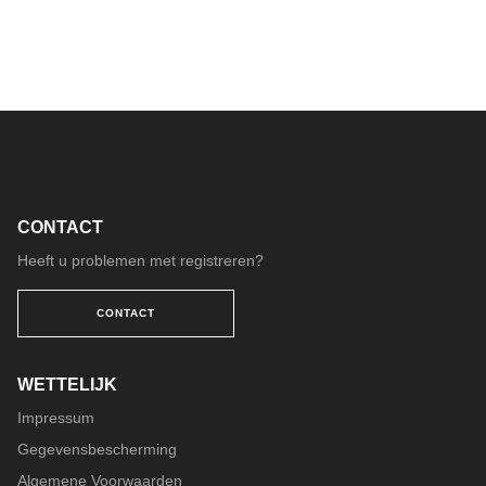
Ik wil graag informatie ontvangen over operationele
dienstverlening van DACHSER.
Bedrijfsinformatie
Als u zich aanmeldt voor het ontvangen van
bedrijfsinformatie, sturen we u interessant materiaal over
het DACHSER-netwerk en nieuws uit de logistieke wereld.
Ik wil graag bedrijfsinformatie ontvangen over het
CONTACT
DACHSER-netwerk.
Heeft u problemen met registreren?
Uitnodigingen voor zakelijke evenementen
CONTACT
We zullen u informeren over onze komende
klantevenementen en over beurzen waar DACHSER
aanwezig is. Meld u aan om via deze weg uw persoonlijke
WETTELIJK
uitnodigingen te ontvangen.
Impressum
Ik wil graag uitnodigingen ontvangen voor zakelijke
Gegevensbescherming
evenementen van DACHSER.
Algemene Voorwaarden