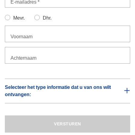
E-mailadres *
Mevr.
Dhr.
Voornaam
Achternaam
Selecteer het type informatie dat u van ons wilt
ontvangen:
Informatie over operationele dienstverlening
U ontvangt van ons informatie over bedrijfsprocessen bij
DACHSER die van invloed kunnen zijn op uw supply
VERSTUREN
chain.